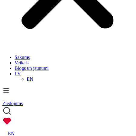
Sākums
Veikals
Blogs un jaunumi
LV
EN
Ziedojums
EN